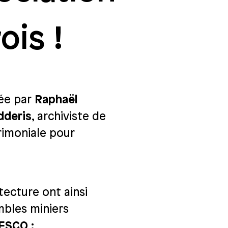
ois !
sée par
Raphaël
dderis
, archiviste de
trimoniale pour
tecture ont ainsi
mbles miniers
NESCO
: