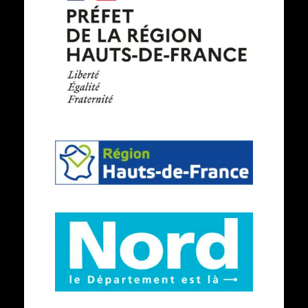
services
de
l'état
en
région
-
République
Région
Française
Hauts-
de-
France
Le
département
du
Nord