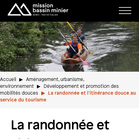
Affic
le
men
Accueil
Aménagement, urbanisme,
environnement
Développement et promotion des
mobilités douces
La randonnée et l’itinérance douce au
service du tourisme
La randonnée et