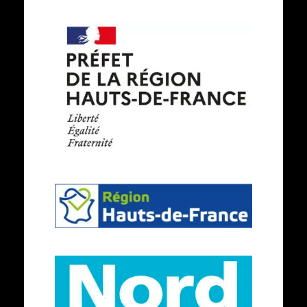
Les
services
de
l'état
en
région
-
République
Région
Française
Hauts-
de-
France
Le
département
du