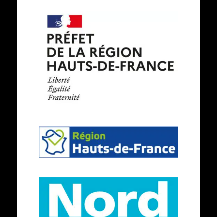
Les
services
de
l'état
en
région
-
République
Région
Française
Hauts-
de-
France
Le
département
du