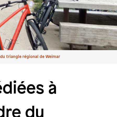
e du triangle régional de Weimar
diées à
adre du