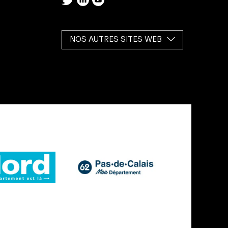
NOS AUTRES SITES WEB
Le
Le
département
département
du
du
Nord
Pas-