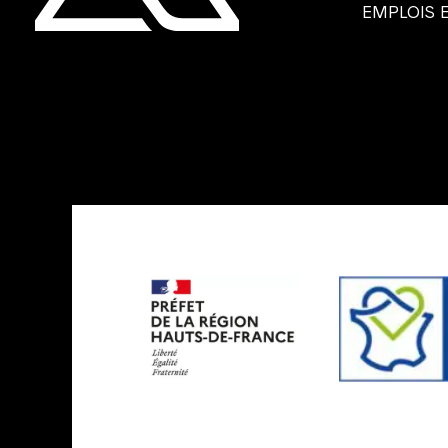
EMPLOIS 
Les
services
de
l'état
en