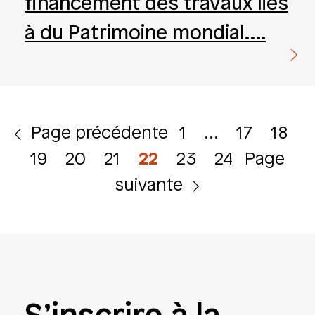
financement des travaux liés
à du Patrimoine mondial….
Page
Page
Page
P
Page précédente
1
…
17
18
Navigation
Page
Page
Page
Page
Page
19
20
21
22
23
24
Page
des
suivante
articles